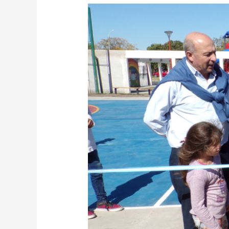
INAUGURACIÓN
DEL
PLAYÓN
MULTIDEPORTIVO
Y
HOMENAJE
A
ÁNGEL
CHOGA
RODRIGUEZ