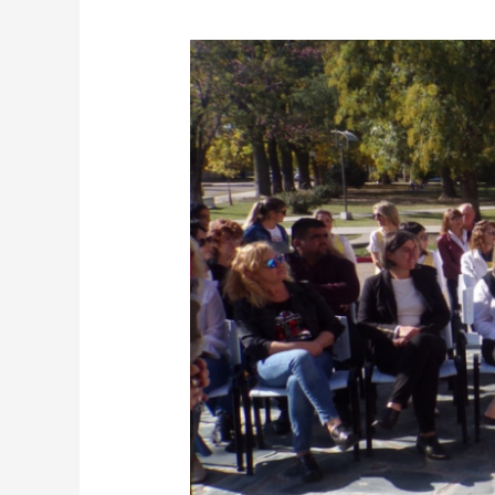
ACTO
75°
ANIVERSARIO
DE
LA
MUNICIPALIDAD
DE
GRAL.
GALARZA