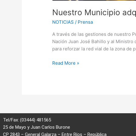
Nuestro Municipio ad
NOTICIAS
/
Prensa
A través de las gestiones de nuestro P
Nación Juan José Bahillo y al Ministr
para reforzar la red vial de la zona de
Read More »
Tel/Fax: (03444) 481565
25 de Mayo y Juan Carlos Burone
CP 2843 – General Galarza – Entre Ríos – República