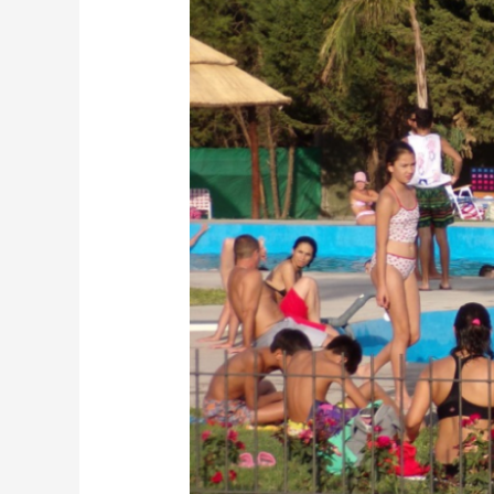
CIERRE
DE
ENERO
HISTÓRICO
Y
FAVORABLE
PARA
EL
TURISMO
EN
GALARZA