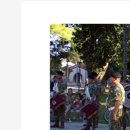
TERCER
ENCUENTRO
DEL
“BATALLÓN
DE
INGENIEROS
DE
CONSTRUCCIONES
121”