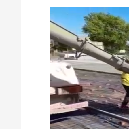
LA
OBRA
DEL
PLAYÓN
DEPORTIVO
SE
ENCUENTRA
EN
SU
ETAPA
FINAL