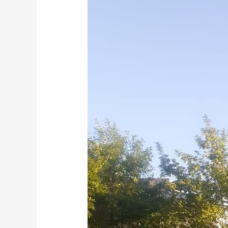
FORTALECE
LA
POLÍTICA
DE
SEGURIDAD
CON
LA
INSTALACIÓN
DE
MÁS
CÁMARAS